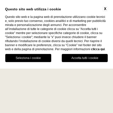
X
Questo sito web utilizza i cookie
Questo sito web e la pagina web di prenotazione utilizzano cookie tecnici
e, solo previo tuo consenso, cookies analitici e di marketing per pubblicità
mirata e personalizzazione degli annunci. Per acconsentire
all’installazione di tutte le categorie di cookie clicca su “Accetta tutti i
cookie” mentre per selezionare specifiche categorie di cookie, clicca su
"Seleziona i cookie"; mediante la “x” puoi invece chiudere il banner
Scopri
rifiutando l’installazione di cookie diversi da quelli tecnici. Per riaprire il
banner e modificare le preferenze, clicca su “Cookie” nel footer del sito
web e della pagina di prenotazione. Per maggiori informazioni
clicca qui
.
La Fiermontina Family
PRENOTA
Collection
DESTINAZIONI
CHIAMA
GPS
RISTORANTE
LECCE - ITALY
VANTAGGI DELLA PRENOTAZIONE
La Fiermontina Luxury Home
DIRETTA
La Fiermontina Palazzo
Garanzia del miglior prezzo
Bozzi Corso
Drink di benvenuto
Fiermonte Museum
Parcheggio custodito
LARACHE - MOROCCO
La Fiermontina Ocean